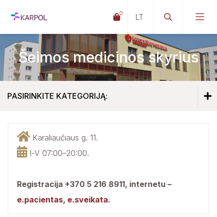
0
Šeimos medicinos skyrius
PASIRINKITE KATEGORIJĄ:
Pilaitės SPC kontaktinė informacija
Karaliaučiaus g. 11.
I-V 07:00–20:00.
Pilaitės SPC gydytojų darbo grafikai
Šeimos medicinos skyrius
Registracija +370 5 216 8911,
internetu –
Moterų klinika
e.pacientas
,
e.sveikata
.
Odontologijos klinika