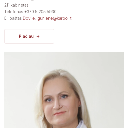
211 kabinetas
Telefonas +370 5 205 5930
El. paštas
Dovile.Ilguniene@karpol.lt
+
Plačiau