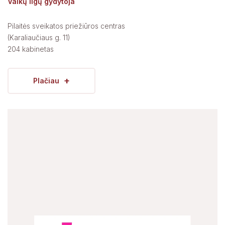
Vaikų ligų gydytoja
Pilaitės sveikatos priežiūros centras
(Karaliaučiaus g. 11)
204 kabinetas
+
Plačiau