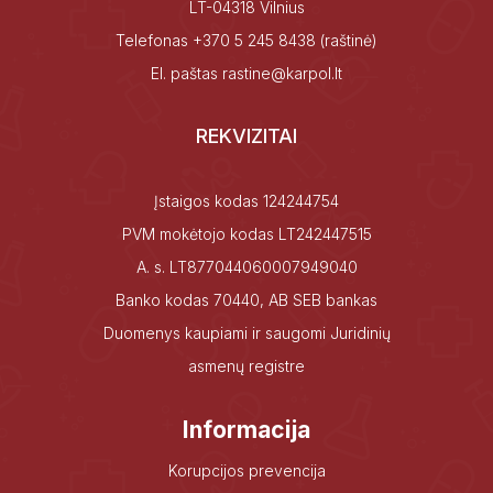
LT-04318 Vilnius
Telefonas
+370 5 245 8438
(raštinė)
El. paštas
rastine@karpol.lt
REKVIZITAI
Įstaigos kodas 124244754
PVM mokėtojo kodas LT242447515
A. s. LT877044060007949040
Banko kodas 70440, AB SEB bankas
Duomenys kaupiami ir saugomi Juridinių
asmenų registre
Informacija
Korupcijos prevencija