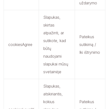
uždarymo
Slapukas,
skirtas
atpažinti, ar
Pateikus
sutikote, kad
cookiesAgree
sutikimą /
būtų
Iki ištrynimo
naudojami
slapukai mūsų
svetainėje
Slapukas,
atskiriantis,
kokius
Pateikus