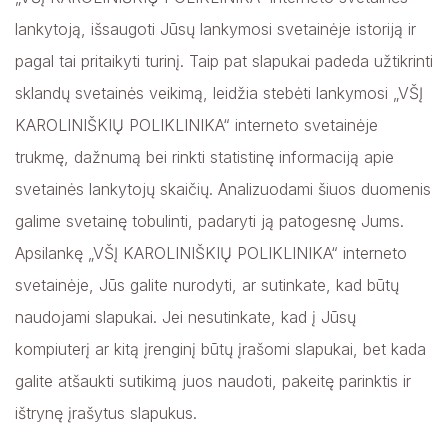
lankytoją, išsaugoti Jūsų lankymosi svetainėje istoriją ir
pagal tai pritaikyti turinį. Taip pat slapukai padeda užtikrinti
sklandų svetainės veikimą, leidžia stebėti lankymosi „VŠĮ
KAROLINIŠKIŲ POLIKLINIKA“ interneto svetainėje
trukmę, dažnumą bei rinkti statistinę informaciją apie
svetainės lankytojų skaičių. Analizuodami šiuos duomenis
galime svetainę tobulinti, padaryti ją patogesnę Jums.
Apsilankę „VŠĮ KAROLINIŠKIŲ POLIKLINIKA“ interneto
svetainėje, Jūs galite nurodyti, ar sutinkate, kad būtų
naudojami slapukai. Jei nesutinkate, kad į Jūsų
kompiuterį ar kitą įrenginį būtų įrašomi slapukai, bet kada
galite atšaukti sutikimą juos naudoti, pakeitę parinktis ir
ištrynę įrašytus slapukus.