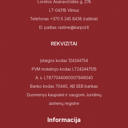
Loretos Asanavičiūtės g. 27A
LT-04318 Vilnius
Telefonas
+370 5 245 8438
(raštinė)
El. paštas
rastine@karpol.lt
REKVIZITAI
Įstaigos kodas 124244754
PVM mokėtojo kodas LT242447515
A. s. LT877044060007949040
Banko kodas 70440, AB SEB bankas
Duomenys kaupiami ir saugomi Juridinių
asmenų registre
Informacija