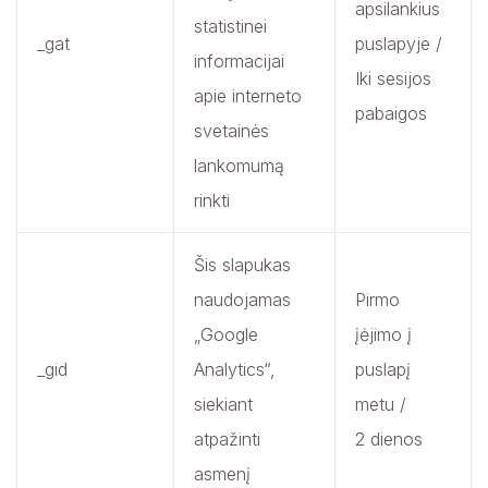
apsilankius
statistinei
_gat
puslapyje /
informacijai
Iki sesijos
apie interneto
pabaigos
svetainės
lankomumą
rinkti
Šis slapukas
naudojamas
Pirmo
„Google
įėjimo į
_gid
Analytics“,
puslapį
siekiant
metu /
atpažinti
2 dienos
asmenį