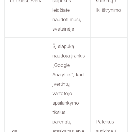
cookiesLevelX
slapukus
sutikimą /
leidžiate
Iki ištrynimo
naudoti mūsų
svetainėje
Šį slapuką
naudoja įrankis
„Google
Analytics“, kad
įvertintų
vartotojo
apsilankymo
tikslus,
parengtų
Pateikus
_ga
ataskaitas apie
sutikimą /