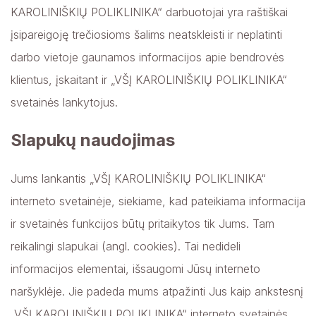
KAROLINIŠKIŲ POLIKLINIKA“ darbuotojai yra raštiškai
įsipareigoję trečiosioms šalims neatskleisti ir neplatinti
darbo vietoje gaunamos informacijos apie bendrovės
klientus, įskaitant ir „VŠĮ KAROLINIŠKIŲ POLIKLINIKA“
svetainės lankytojus.
Slapukų naudojimas
Jums lankantis „VŠĮ KAROLINIŠKIŲ POLIKLINIKA“
interneto svetainėje, siekiame, kad pateikiama informacija
ir svetainės funkcijos būtų pritaikytos tik Jums. Tam
reikalingi slapukai (angl. cookies). Tai nedideli
informacijos elementai, išsaugomi Jūsų interneto
naršyklėje. Jie padeda mums atpažinti Jus kaip ankstesnį
„VŠĮ KAROLINIŠKIŲ POLIKLINIKA“ interneto svetainės