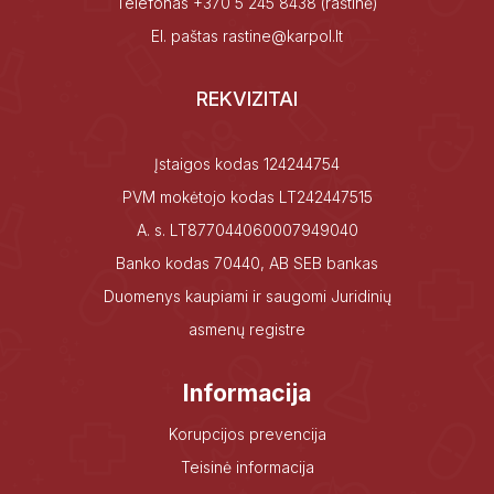
Telefonas
+370 5 245 8438
(raštinė)
El. paštas
rastine@karpol.lt
REKVIZITAI
Įstaigos kodas 124244754
PVM mokėtojo kodas LT242447515
A. s. LT877044060007949040
Banko kodas 70440, AB SEB bankas
Duomenys kaupiami ir saugomi Juridinių
asmenų registre
Informacija
Korupcijos prevencija
Teisinė informacija