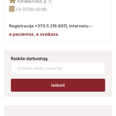
Karaliaučiaus g. 11.
I-V 07:00–20:00.
Klinikinė laboratorija
Registracija +370 5 216 8911,
internetu –
e.pacientas
,
e.sveikata
.
Raskite darbuotoją:
Ieškoti