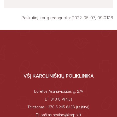
Paskutinį kartą redaguota: 2022-05-07, 09:01:16
VŠĮ KAROLINIŠKIŲ POLIKLINIKA
Loretos Asanavičiūtės g. 27A
LT-04318 Vilnius
Telefonas
+370 5 245 8438
(raštinė)
El. paštas
rastine@karpol.lt