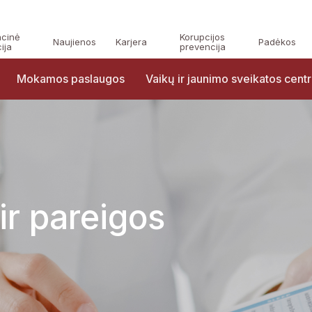
acinė
Korupcijos
Naujienos
Karjera
Padėkos
ija
prevencija
Mokamos paslaugos
Vaikų ir jaunimo sveikatos cent
ir pareigos