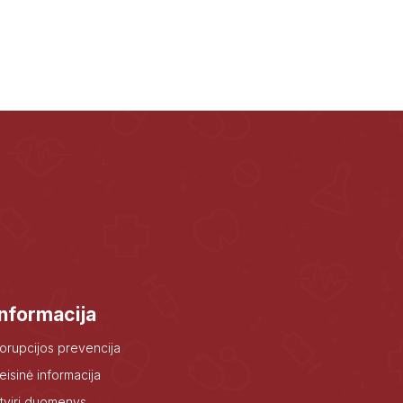
Informacija
orupcijos prevencija
eisinė informacija
tviri duomenys