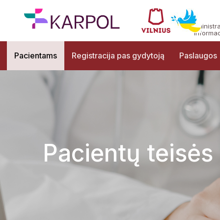
Administr
informac
Pacientams
Registracija pas gydytoją
Paslaugos
Pacientų teisės 