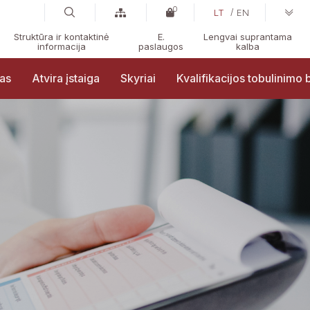
0
LT
EN
Struktūra ir kontaktinė
E.
Lengvai suprantama
informacija
paslaugos
kalba
ras
Atvira įstaiga
Skyriai
Kvalifikacijos tobulinimo