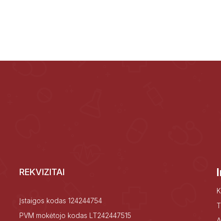
REKVIZITAI
K
Įstaigos kodas 124244754
T
PVM mokėtojo kodas LT242447515
A