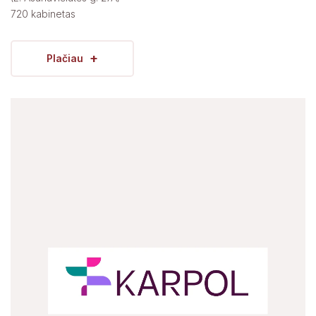
720 kabinetas
+
Plačiau