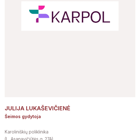
JULIJA LUKAŠEVIČIENĖ
Šeimos gydytoja
Karoliniškių poliklinika
(L. Asanavičiūtės g. 27A)