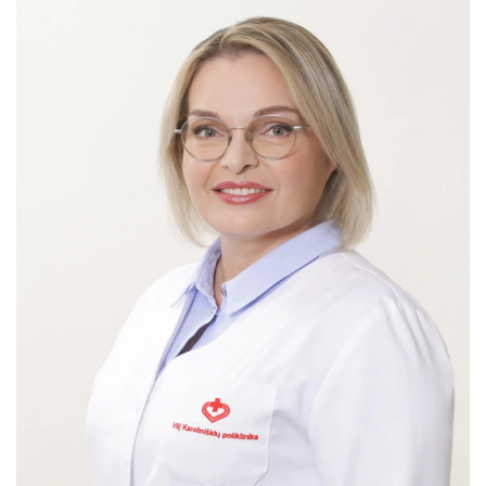
Klinikinė laboratorija
Konsultacijų skyrius
Odontologijos klinika
Psichikos sveikatos centras su Psichiatrijos
dienos stacionaru ir Vaikų ir paauglių
psichiatrijos dienos stacionaru
Radiologijos ir funkcinės diagnostikos skyrius
Slaugos ir paliatyviosios pagalbos skyrius