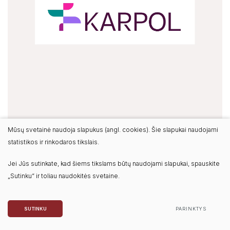
Mūsų svetainė naudoja slapukus (angl. cookies). Šie slapukai naudojami
statistikos ir rinkodaros tikslais.
Jei Jūs sutinkate, kad šiems tikslams būtų naudojami slapukai, spauskite
SANDRA ŠILAITĖ
„Sutinku“ ir toliau naudokitės svetaine.
Atvejo vadybininkė
Karoliniškių poliklinika
SUTINKU
PARINKTYS
(L. Asanavičiūtės g. 27A)