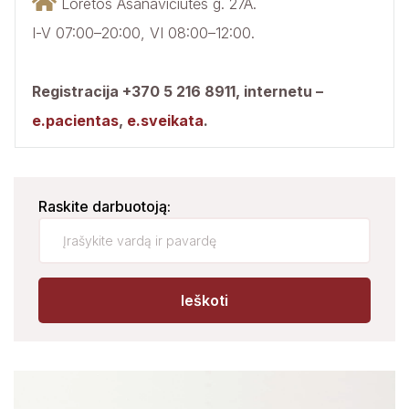
Loretos Asanavičiūtės g. 27A.
Lazdynų SPC šeimos medicinos skyrius
I-V 07:00–20:00, VI 08:00–12:00.
Pilaitės SPC šeimos medicinos skyrius
Registracija +370 5 216 8911,
internetu –
Vaikų raidos sutrikimų ankstyvosios
reabilitacijos skyrius
e.pacientas
,
e.sveikata
.
Darbo medicinos centras
Raskite darbuotoją:
Prevencinės medicinos centras
Moterų klinika
Ieškoti
Chirurgijos skyrius su Dienos chirurgijos
stacionaru
Fizinės medicinos ir reabilitacijos skyrius