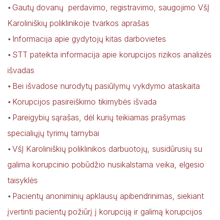
Gautų dovanų perdavimo, registravimo, saugojimo VšĮ
Karoliniškių poliklinikoje tvarkos aprašas
Informacija apie gydytojų kitas darbovietes
STT pateikta informacija apie korupcijos rizikos analizės
išvadas
Bei išvadose nurodytų pasiūlymų vykdymo ataskaita
Korupcijos pasireiškimo tikimybės išvada
Pareigybių sąrašas, dėl kurių teikiamas prašymas
specialiųjų tyrimų tarnybai
VšĮ Karoliniškių poliklinikos darbuotojų, susidūrusių su
galima korupcinio pobūdžio nusikalstama veika, elgesio
taisyklės
Pacientų anoniminių apklausų apibendrinimas, siekiant
įvertinti pacientų požiūrį į korupciją ir galimą korupcijos