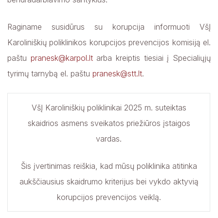
Raginame susidūrus su korupcija informuoti VšĮ
Karoliniškių poliklinikos korupcijos prevencijos komisiją el.
paštu
pranesk@karpol.lt
arba kreiptis tiesiai į Specialiųjų
tyrimų tarnybą el. paštu
pranesk@stt.lt
.
VšĮ Karoliniškių poliklinikai 2025 m. suteiktas
skaidrios asmens sveikatos priežiūros įstaigos
vardas.
Šis įvertinimas reiškia, kad mūsų poliklinika atitinka
aukščiausius skaidrumo kriterijus bei vykdo aktyvią
korupcijos prevencijos veiklą.