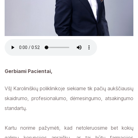
Gerbiami Pacientai,
VšĮ Karoliniškių poliklinikoje siekiame tik pačių aukščiausių
skaidrumo, profesionalumo, dėmesingumo, atsakingumo
standartų.
Kartu norime pažymėti, kad netoleruosime bet kokių
galimų korupcijos apraiškų, ar tai būtų farmacijos