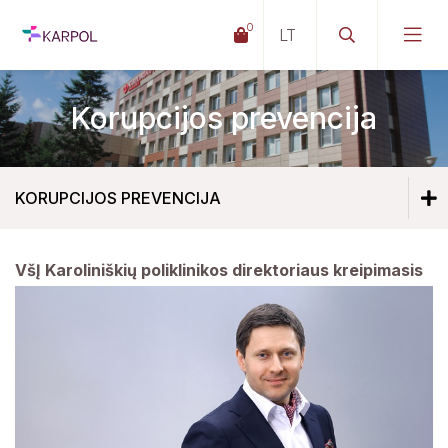
0
Korupcijos prevencija
KORUPCIJOS PREVENCIJA
VšĮ Karoliniškių poliklinikos direktoriaus kreipimasis
Korupcijos prevencija
Pranešėjų apsauga