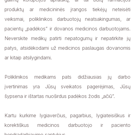
produktų ar medicininės įrangos tiekėjų neteisėti
veiksmai, poliklinikos darbuotojų neatsakingumas, ar
pacientų „padėkos” ir dovanos medicinos darbuotojams.
Neverskite medikų patirti nepatogumų ir nepatirkite jų
patys, atsidėkodami už medicinos paslaugas dovanomis
ar kitaip atsilygindami.
Poliklinikos medikams pats didžiausias jų darbo
įvertinimas yra Jūsų sveikatos pagerėjimas, Jūsų
šypsena ir ištartas nuoširdus padėkos žodis „ačiū”.
Kartu kurkime lygiaverčius, pagarbius, lygiateisiškus ir
korektiškus medicinos darbuotojo ir paciento
bendradarbiavimo santykius.