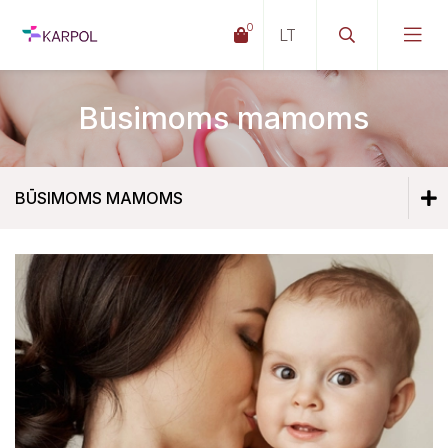
0
Būsimoms mamoms
BŪSIMOMS MAMOMS
Būtinoji pagalba
Būtinoji pagalba
PSDF lėšomis finansuojamos (nemokamos)
paslaugos
PSDF lėšomis finansuojamos (nemokamos)
PSDF lėšomis nefinansuojamos (mokamos)
paslaugos
paslaugos
PSDF lėšomis nefinansuojamos (mokamos)
Pirminės ir antrinės ambulatorinės sveikatos
paslaugos
priežiūros paslaugos