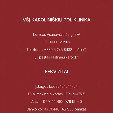
VŠĮ KAROLINIŠKIŲ POLIKLINIKA
Loretos Asanavičiūtės g. 27A
LT-04318 Vilnius
Telefonas
+370 5 245 8438
(raštinė)
El. paštas
rastine@karpol.lt
REKVIZITAI
Įstaigos kodas 124244754
PVM mokėtojo kodas LT242447515
A. s. LT877044060007949040
Banko kodas 70440, AB SEB bankas