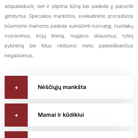
atsipalaiduoti, bet ir stiprina kūną bei padeda jį paruošti
gimdymui. Specialios mankštos, sveikatinimo procedūros
būsimoms mamoms padeda sumažinti nuovargį, nuotaikų
svyravimus, kojų tinimą, nugaros skausmus, rytinį
pykinimą bei kitus nėštumo metu pasireiškiančius
negalavimus.
Nėščiųjų mankšta
Mamai ir kūdikiui