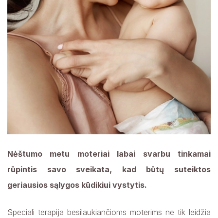
Pirminės ir antrinės ambulatorinės sveikatos
Nuotolinės sveikatos priežiūros paslaugos
priežiūros paslaugos
Sveikatinimas
Nuotolinės sveikatos priežiūros paslaugos
Ligų prevencija ir profilaktika
Sveikatinimas
Skiepai
Ligų prevencija ir profilaktika
Profilaktiniai sveikatos tikrinimai
Skiepai
Būsimoms mamoms
Profilaktiniai sveikatos tikrinimai
Nėštumo metu moteriai labai svarbu tinkamai
rūpintis savo sveikata, kad būtų suteiktos
Būsimoms mamoms
geriausios sąlygos kūdikiui vystytis.
Speciali terapija besilaukiančioms moterims ne tik leidžia