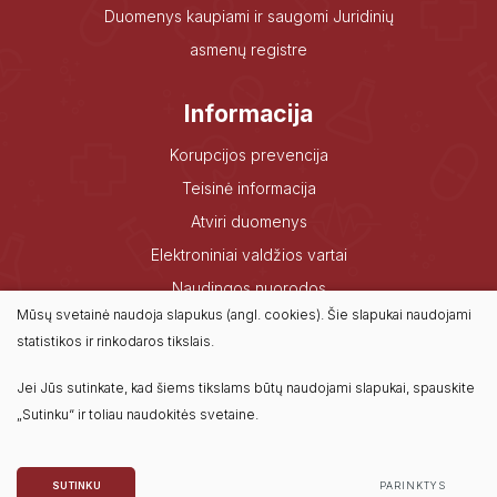
Duomenys kaupiami ir saugomi Juridinių
asmenų registre
Informacija
Korupcijos prevencija
Teisinė informacija
Atviri duomenys
Elektroniniai valdžios vartai
Naudingos nuorodos
Mūsų svetainė naudoja slapukus (angl. cookies). Šie slapukai naudojami
Dažniausiai užduodami klausimai
statistikos ir rinkodaros tikslais.
Konsultavimasis su visuomene
Jei Jūs sutinkate, kad šiems tikslams būtų naudojami slapukai, spauskite
„Sutinku“ ir toliau naudokitės svetaine.
© 2022 Visos teisės saugomos
Duomenų apsauga
SUTINKU
PARINKTYS