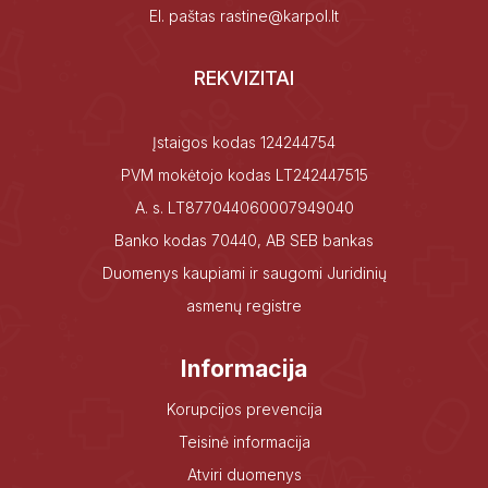
El. paštas
rastine@karpol.lt
REKVIZITAI
Įstaigos kodas 124244754
PVM mokėtojo kodas LT242447515
A. s. LT877044060007949040
Banko kodas 70440, AB SEB bankas
Duomenys kaupiami ir saugomi Juridinių
asmenų registre
Informacija
Korupcijos prevencija
Teisinė informacija
Atviri duomenys