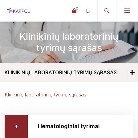
0
Klinikinių laboratorinių
Tapkite mūsų pacientu
tyrimų sąrašas
Paciento atmintinė
Pacientų teisės ir pareigos
KLINIKINIŲ LABORATORINIŲ TYRIMŲ SĄRAŠAS
Teisinė informacija
Klinikinių laboratorinių tyrimų sąrašas
Tapkite mūsų pacientu
Kompensuojamųjų vaistų paso išdavimas
Paciento atmintinė
Paslaugų laukimo eilė
Hematologiniai tyrimai
Pacientų teisės ir pareigos
Dalyvaukite apklausoje