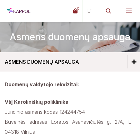
0
Asmens duomenų apsauga
ASMENS DUOMENŲ APSAUGA
Duomenų valdytojo rekvizitai:
Apie mus
VšĮ Karoliniškių poliklinika
Nuostatai, licencijos, taisyklės
Juridinio asmens kodas 124244754
Planavimo dokumentai
Buveinės adresas Loretos Asanavičiūtės g. 27A, LT-
04318 Vilnius
Veikla ir projektai