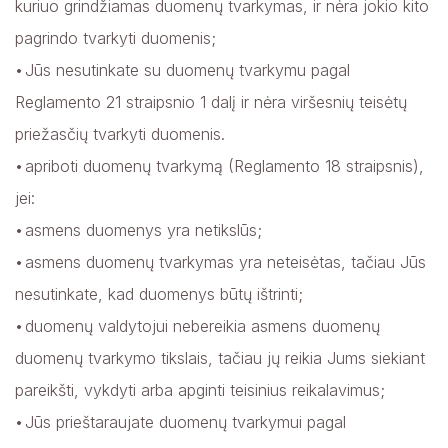
kuriuo grindžiamas duomenų tvarkymas, ir nėra jokio kito
pagrindo tvarkyti duomenis;
Jūs nesutinkate su duomenų tvarkymu pagal
Reglamento 21 straipsnio 1 dalį ir nėra viršesnių teisėtų
priežasčių tvarkyti duomenis.
apriboti duomenų tvarkymą (Reglamento 18 straipsnis),
jei:
asmens duomenys yra netikslūs;
asmens duomenų tvarkymas yra neteisėtas, tačiau Jūs
nesutinkate, kad duomenys būtų ištrinti;
duomenų valdytojui nebereikia asmens duomenų
duomenų tvarkymo tikslais, tačiau jų reikia Jums siekiant
pareikšti, vykdyti arba apginti teisinius reikalavimus;
Jūs prieštaraujate duomenų tvarkymui pagal