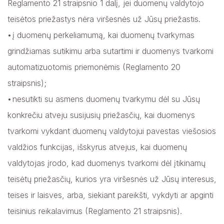
Reglamento 21 straipsnio 1 dalį, jei duomenų valdytojo
teisėtos priežastys nėra viršesnės už Jūsų priežastis.
į duomenų perkeliamumą, kai duomenų tvarkymas
grindžiamas sutikimu arba sutartimi ir duomenys tvarkomi
automatizuotomis priemonėmis (Reglamento 20
straipsnis);
nesutikti su asmens duomenų tvarkymu dėl su Jūsų
konkrečiu atveju susijusių priežasčių, kai duomenys
tvarkomi vykdant duomenų valdytojui pavestas viešosios
valdžios funkcijas, išskyrus atvejus, kai duomenų
valdytojas įrodo, kad duomenys tvarkomi dėl įtikinamų
teisėtų priežasčių, kurios yra viršesnės už Jūsų interesus,
teises ir laisves, arba, siekiant pareikšti, vykdyti ar apginti
teisinius reikalavimus (Reglamento 21 straipsnis).