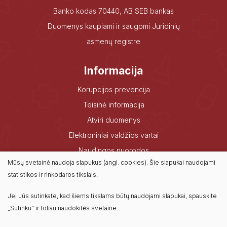
Banko kodas 70440, AB SEB bankas
Duomenys kaupiami ir saugomi Juridinių
asmenų registre
Informacija
Korupcijos prevencija
Teisinė informacija
Atviri duomenys
Elektroniniai valdžios vartai
Naudingos nuorodos
Mūsų svetainė naudoja slapukus (angl. cookies). Šie slapukai naudojami
Dažniausiai užduodami klausimai
statistikos ir rinkodaros tikslais.
Konsultavimasis su visuomene
Jei Jūs sutinkate, kad šiems tikslams būtų naudojami slapukai, spauskite
„Sutinku“ ir toliau naudokitės svetaine.
© 2022 Visos teisės saugomos