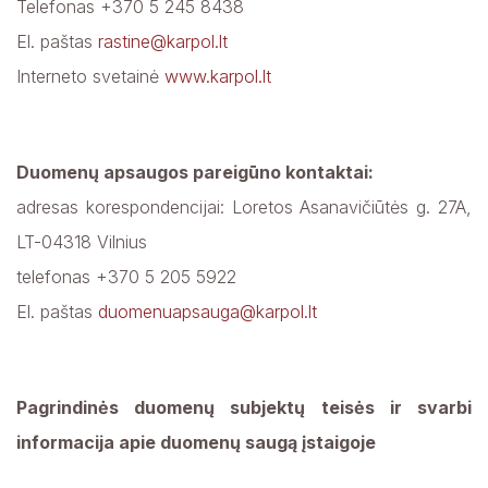
Telefonas +370 5 245 8438
El. paštas
rastine@karpol.lt
Veiklos ir finansinės ataskaitos
Interneto svetainė
www.karpol.lt
Viešieji pirkimai
Darbo užmokestis
Duomenų apsaugos pareigūno kontaktai:
adresas korespondencijai: Loretos Asanavičiūtės g. 27A,
Asmens duomenų apsauga
LT-04318 Vilnius
Vaistų reklamuotojų vizitų tvarka
telefonas +370 5 205 5922
El. paštas
duomenuapsauga@karpol.lt
Tarnybiniai lengvieji automobiliai
Lėšos veiklai viešinti
Pagrindinės duomenų subjektų teisės ir svarbi
informacija apie duomenų saugą įstaigoje
Nuomojamos patalpos ir aukcionai