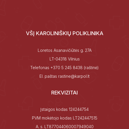
VŠĮ KAROLINIŠKIŲ POLIKLINIKA
Loretos Asanavičiūtės g. 27A
LT-04318 Vilnius
Telefonas
+370 5 245 8438
(raštinė)
El. paštas
rastine@karpol.lt
REKVIZITAI
Įstaigos kodas 124244754
PVM mokėtojo kodas LT242447515
A. s. LT877044060007949040