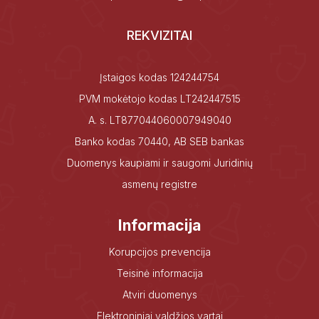
REKVIZITAI
Įstaigos kodas 124244754
PVM mokėtojo kodas LT242447515
A. s. LT877044060007949040
Banko kodas 70440, AB SEB bankas
Duomenys kaupiami ir saugomi Juridinių
asmenų registre
Informacija
Korupcijos prevencija
Teisinė informacija
Atviri duomenys
Elektroniniai valdžios vartai