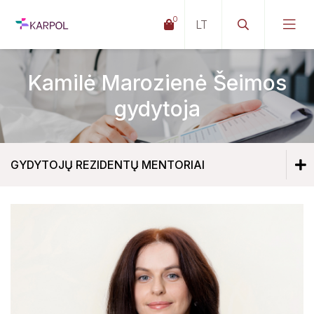
0
Kamilė Marozienė Šeimos
gydytoja
GYDYTOJŲ REZIDENTŲ MENTORIAI
Gydytojų rezidentų vadovai
Gydytojų rezidentų mentoriai
Živilė Mikalauskienė Vaikų ligų gydytoja
Dovilė Ilgūnienė Šeimos gydytoja