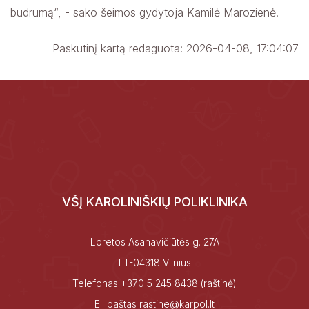
budrumą“, - sako šeimos gydytoja Kamilė Marozienė
.
Paskutinį kartą redaguota: 2026-04-08, 17:04:07
VŠĮ KAROLINIŠKIŲ POLIKLINIKA
Loretos Asanavičiūtės g. 27A
LT-04318 Vilnius
Telefonas
+370 5 245 8438
(raštinė)
El. paštas
rastine@karpol.lt