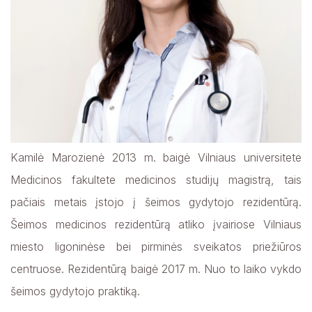
Gydytojų rezidentų vadovai
Justė Latauskienė Šeimos gydytoja
Gydytojų rezidentų mentoriai
Viktorija Paulauskaitė Šeimos gydytoja
Kamilė Marozienė Šeimos gydytoja
Įsidarbinimo procesas rezidentams
Aida Mamedovaitė-Gaidė Darbo medicinos gydytoja
Studentų praktikos organizavimas
Dovilė Šablinskienė FMR gydytoja
Kamilė Marozienė 2013 m. baigė Vilniaus universitete
Orinta Pocienė Gydytoja psichiatrė
Medicinos fakultete medicinos studijų magistrą, tais
Rokas Šambaras Vaikų ir paauglių psichiatras
pačiais metais įstojo į šeimos gydytojo rezidentūrą.
Edita Naruševičiūtė-Skripkienė Gydytoja
dermatovenerologė
Šeimos medicinos rezidentūrą atliko įvairiose Vilniaus
miesto ligoninėse bei pirminės sveikatos priežiūros
Kamilė Antanavičiūtė – Mačiulaitė Gydytoja
endokrinologė
centruose. Rezidentūrą baigė 2017 m. Nuo to laiko vykdo
Aistė Snieškienė Gydytoja endokrinologė
šeimos gydytojo praktiką.