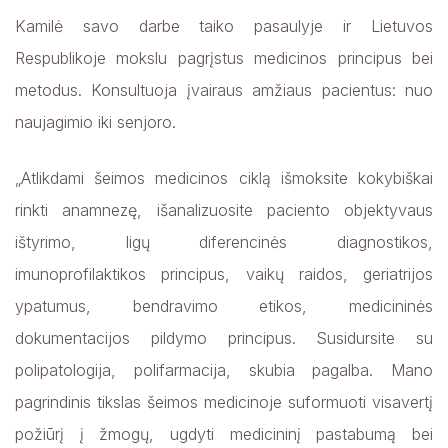
Ernesta Vanharienė Gydytoja kardiologė
Kamilė savo darbe taiko pasaulyje ir Lietuvos
Inga Umbrasaitė Gydytoja oftalmologė
Respublikoje mokslu pagrįstus medicinos principus bei
Ramūnas Žagminas Gydytojas ortopedas traumatologas
metodus. Konsultuoja įvairaus amžiaus pacientus: nuo
Jonas Jurėnas Gydytojas otorinolaringologas
naujagimio iki senjoro.
Irmantas Urbelis Gydytojas neurologas
„Atlikdami šeimos medicinos ciklą išmoksite kokybiškai
Vilija Žeimytė Gydytoja chirurgė
rinkti anamnezę, išanalizuosite paciento objektyvaus
Rasa Grybauskaitė Gydytoja akušerė ginekologė
ištyrimo, ligų diferencinės diagnostikos,
Įsidarbinimo procesas rezidentams
imunoprofilaktikos principus, vaikų raidos, geriatrijos
ypatumus, bendravimo etikos, medicininės
Studentų praktikos organizavimas
dokumentacijos pildymo principus. Susidursite su
polipatologija, polifarmacija, skubia pagalba. Mano
pagrindinis tikslas šeimos medicinoje suformuoti visavertį
požiūrį į žmogų, ugdyti medicininį pastabumą bei