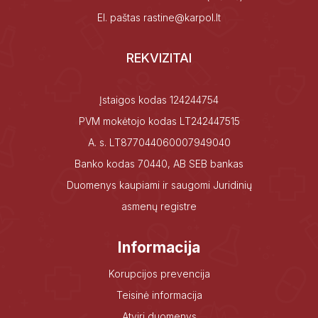
El. paštas
rastine@karpol.lt
REKVIZITAI
Įstaigos kodas 124244754
PVM mokėtojo kodas LT242447515
A. s. LT877044060007949040
Banko kodas 70440, AB SEB bankas
Duomenys kaupiami ir saugomi Juridinių
asmenų registre
Informacija
Korupcijos prevencija
Teisinė informacija
Atviri duomenys