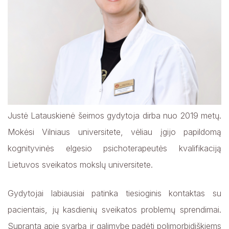
Gydytojų rezidentų vadovai
Justė Latauskienė Šeimos gydytoja
Gydytojų rezidentų mentoriai
Viktorija Paulauskaitė Šeimos gydytoja
Kamilė Marozienė Šeimos gydytoja
Įsidarbinimo procesas rezidentams
Aida Mamedovaitė-Gaidė Darbo medicinos gydytoja
Studentų praktikos organizavimas
Dovilė Šablinskienė FMR gydytoja
Justė Latauskienė šeimos gydytoja dirba nuo 2019 metų.
Orinta Pocienė Gydytoja psichiatrė
Mokėsi Vilniaus universitete, vėliau įgijo papildomą
Rokas Šambaras Vaikų ir paauglių psichiatras
kognityvinės elgesio psichoterapeutės kvalifikaciją
Edita Naruševičiūtė-Skripkienė Gydytoja
dermatovenerologė
Lietuvos sveikatos mokslų universitete.
Kamilė Antanavičiūtė – Mačiulaitė Gydytoja
endokrinologė
Gydytojai labiausiai patinka tiesioginis kontaktas su
pacientais, jų kasdienių sveikatos problemų sprendimai.
Aistė Snieškienė Gydytoja endokrinologė
Supranta apie svarbą ir galimybę padėti polimorbidiškiems