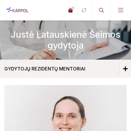
0
Justė Latauskienė Šeimos
gydytoja
GYDYTOJŲ REZIDENTŲ MENTORIAI
Gydytojų rezidentų vadovai
Gydytojų rezidentų mentoriai
Živilė Mikalauskienė Vaikų ligų gydytoja
Dovilė Ilgūnienė Šeimos gydytoja