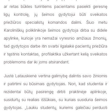
Ernesta Vanharienė Gydytoja kardiologė
ar retas būkles turintiems pacientams pasiekti geresnę
Inga Umbrasaitė Gydytoja oftalmologė
ligų kontrolę, jų šeimos gydytojui būti sveikatos
Ramūnas Žagminas Gydytojas ortopedas traumatologas
priežiūros specialistų komandos dalimi. Šiuo metu
Jonas Jurėnas Gydytojas otorinolaringologas
Karoliniškių poliklinikoje šeimos gydytoja dirba su didele
Irmantas Urbelis Gydytojas neurologas
apylinke, kurioje yra nemažai vyresnio amžiaus žmonių,
tad gydytojos darbe itin svarbi ilgalaikė pacientų priežiūra
Vilija Žeimytė Gydytoja chirurgė
ir tęstinis kontaktas, profilaktika užkertant kelią sveikatos
Rasa Grybauskaitė Gydytoja akušerė ginekologė
problemoms dar iki joms atsirandant.
Įsidarbinimo procesas rezidentams
Justė Latauskienė vertina galimybę dalintis savo žiniomis
Studentų praktikos organizavimas
ir patirtimi su būsimais gydytojais. Nori, kad studentai ir
rezidentai būtų pasirengę dirbti praktinėje aplinkoje,
susidurtų su realiais iššūkiais, su kuriais susiduria šeimos
gydytojas. „Laukiu studentų, kuriems galėčiau perduoti