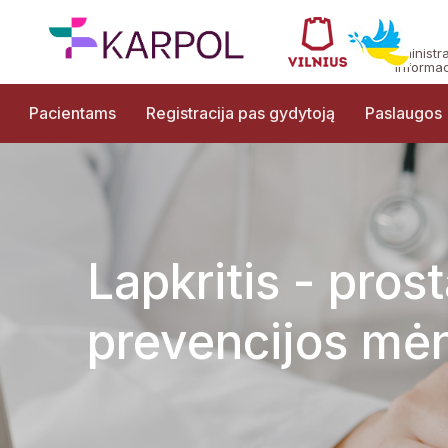
Administr
informac
Pacientams
Registracija pas gydytoją
Paslaugos
Lapkritis - pros
prevencijos mė