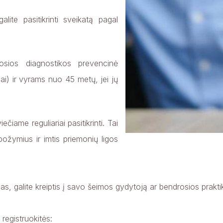
alite pasitikrinti sveikatą pagal
vosios diagnostikos prevencinė
ai) ir vyrams nuo 45 metų, jei jų
iame reguliariai pasitikrinti. Tai
požymius ir imtis priemonių ligos
as, galite kreiptis į savo šeimos gydytoją ar bendrosios prakti
egistruokitės: