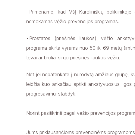
Primename, kad VšĮ Karoliniškių poliklinikoje g
nemokamas vėžio prevencijos programas.
Prostatos (priešinės liaukos) vėžio anksty
programa skirta vyrams nuo 50 iki 69 metų (imtin
tėvai ar broliai sirgo priešinės liaukos vėžiu.
Net jei nepatenkate į nurodytą amžiaus grupę, kvieč
leidžia kuo anksčiau aptikti ankstyvuosius ligos 
progresavimui stabdyti.
Norint pasitikrinti pagal vėžio prevencijos program
Jums priklausančioms prevencinėms programoms r