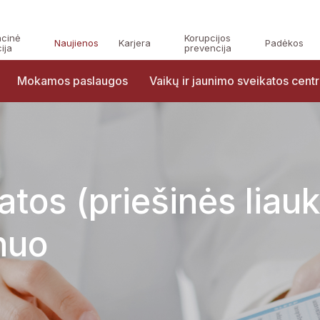
acinė
Korupcijos
Naujienos
Karjera
Padėkos
ija
prevencija
Mokamos paslaugos
Vaikų ir jaunimo sveikatos cent
tatos (priešinės liau
nuo