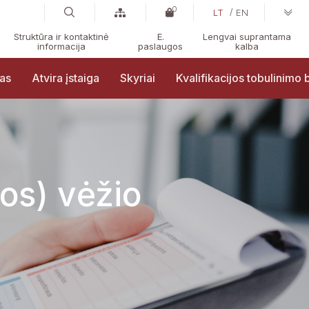
0
LT
EN
Struktūra ir kontaktinė
E.
Lengvai suprantama
informacija
paslaugos
kalba
ras
Atvira įstaiga
Skyriai
Kvalifikacijos tobulinimo
kos) vėžio