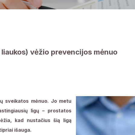
s liaukos) vėžio prevencijos mėnuo
yrų sveikatos mėnuo. Jo metu
astingiausių ligų – prostatos
rėžia, kad nustačius šią ligą
ipriai išauga.