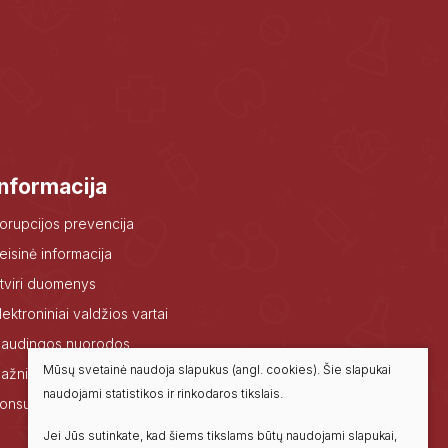
Informacija
orupcijos prevencija
eisinė informacija
tviri duomenys
lektroniniai valdžios vartai
audingos nuorodos
Mūsų svetainė naudoja slapukus (angl. cookies). Šie slapukai
ažniausiai užduodami klausimai
naudojami statistikos ir rinkodaros tikslais.
onsultavimasis su visuomene
Jei Jūs sutinkate, kad šiems tikslams būtų naudojami slapukai,