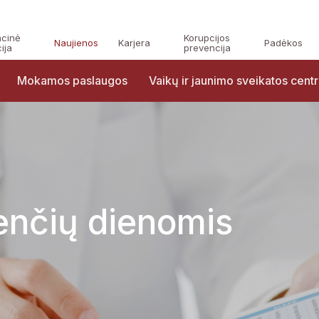
acinė
Korupcijos
Naujienos
Karjera
Padėkos
ija
prevencija
Mokamos paslaugos
Vaikų ir jaunimo sveikatos cent
enčių dienomis