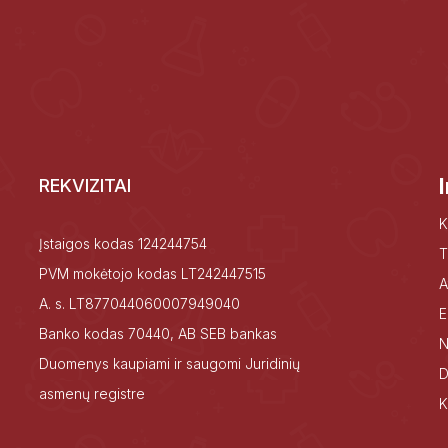
REKVIZITAI
K
Įstaigos kodas 124244754
T
PVM mokėtojo kodas LT242447515
A
A. s. LT877044060007949040
E
Banko kodas 70440, AB SEB bankas
N
Duomenys kaupiami ir saugomi Juridinių
D
asmenų registre
K