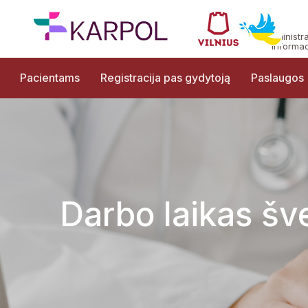
Administr
informac
Pacientams
Registracija pas gydytoją
Paslaugos
Darbo laikas šv