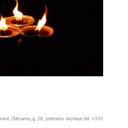
goninė (Šiltnamių g. 29, priėmimo skyriaus tel. +370