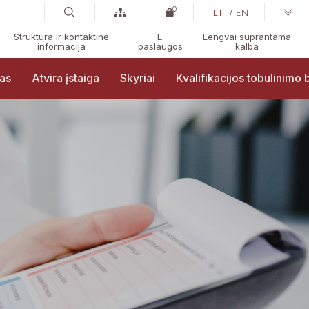
0
LT
EN
Struktūra ir kontaktinė
E.
Lengvai suprantama
informacija
paslaugos
kalba
ras
Atvira įstaiga
Skyriai
Kvalifikacijos tobulinimo