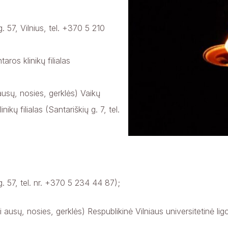
g. 57, Vilnius, tel. +370 5 210
aros klinikų filialas
ausų, nosies, gerklės) Vaikų
ikų filialas (Santariškių g. 7, tel.
 g. 57, tel. nr. +370 5 234 44 87);
i ausų, nosies, gerklės) Respublikinė Vilniaus universitetinė li