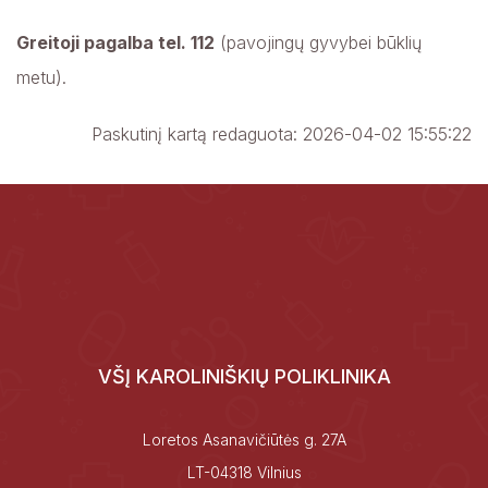
Greitoji pagalba tel. 112
(pavojingų gyvybei būklių
metu).
Paskutinį kartą redaguota: 2026-04-02 15:55:22
VŠĮ KAROLINIŠKIŲ POLIKLINIKA
Loretos Asanavičiūtės g. 27A
LT-04318 Vilnius