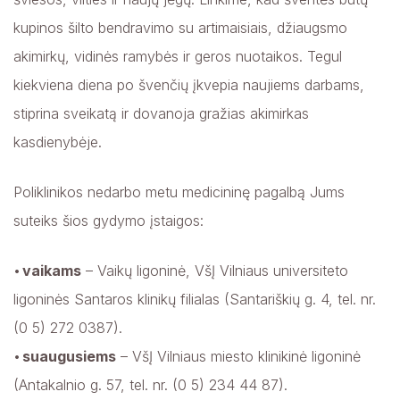
kupinos šilto bendravimo su artimaisiais, džiaugsmo
akimirkų, vidinės ramybės ir geros nuotaikos. Tegul
kiekviena diena po švenčių įkvepia naujiems darbams,
stiprina sveikatą ir dovanoja gražias akimirkas
kasdienybėje.
Poliklinikos nedarbo metu medicininę pagalbą Jums
suteiks šios gydymo įstaigos:
vaikams
– Vaikų ligoninė, VšĮ Vilniaus universiteto
ligoninės Santaros klinikų filialas (Santariškių g. 4, tel. nr.
(0 5) 272 0387).
suaugusiems
– VšĮ Vilniaus miesto klinikinė ligoninė
(Antakalnio g. 57, tel. nr. (0 5) 234 44 87).