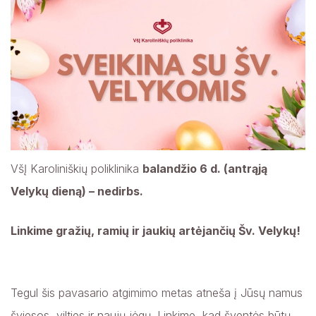
VšĮ Karoliniškių poliklinika
balandžio 6 d. (antrąją
Velykų dieną) – nedirbs.
Linkime gražių, ramių ir jaukių artėjančių Šv. Velykų!
Tegul šis pavasario atgimimo metas atneša į Jūsų namus
šviesos, vilties ir naujų jėgų. Linkime, kad šventės būtų