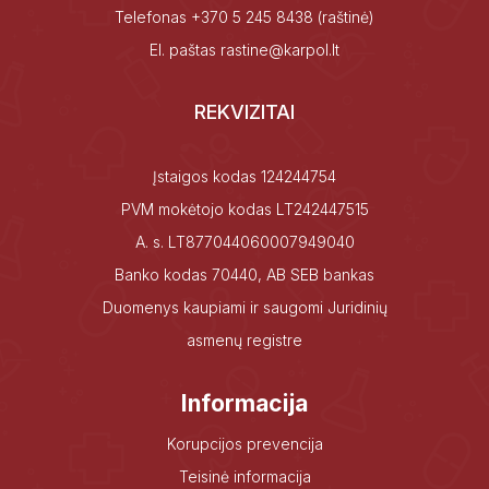
Telefonas
+370 5 245 8438
(raštinė)
El. paštas
rastine@karpol.lt
REKVIZITAI
Įstaigos kodas 124244754
PVM mokėtojo kodas LT242447515
A. s. LT877044060007949040
Banko kodas 70440, AB SEB bankas
Duomenys kaupiami ir saugomi Juridinių
asmenų registre
Informacija
Korupcijos prevencija
Teisinė informacija