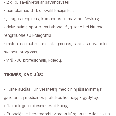
2 d. d. savišvietai ar savanorystei;
apmokamas 3 d. d. kvalifikacijai kelti;
įstaigos renginius, komandos formavimo išvykas;
dalyvavimą sporto varžybose, žygiuose bei kituose
renginiuose su kolegomis;
malonias smulkmenas, staigmenas, skanias dovanėles
švenčių progomis;
virš 700 profesionalių kolegų.
TIKIMĖS, KAD JŪS:
Turite aukštąjį universitetinį medicininį išsilavinimą ir
galiojančią medicinos praktikos licenciją - gydytojo
oftalmologo profesinę kvalifikaciją.
Puoselėsite bendradarbiavimo kultūrą, kursite ilgalaikius