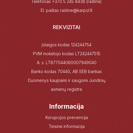
Telefonas
+370 5 245 8438
(raštinė)
El. paštas
rastine@karpol.lt
REKVIZITAI
Įstaigos kodas 124244754
PVM mokėtojo kodas LT242447515
A. s. LT877044060007949040
Banko kodas 70440, AB SEB bankas
Duomenys kaupiami ir saugomi Juridinių
asmenų registre
Informacija
Korupcijos prevencija
Teisinė informacija