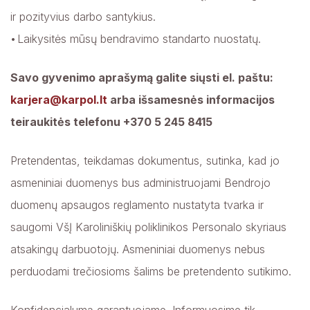
ir pozityvius darbo santykius.
Laikysitės mūsų bendravimo standarto nuostatų.
Savo gyvenimo aprašymą galite siųsti el. paštu:
karjera@karpol.lt
arba išsamesnės informacijos
teiraukitės telefonu +370 5 245 8415
Pretendentas, teikdamas dokumentus, sutinka, kad jo
asmeniniai duomenys bus administruojami Bendrojo
duomenų apsaugos reglamento nustatyta tvarka ir
saugomi VšĮ Karoliniškių poliklinikos Personalo skyriaus
atsakingų darbuotojų. Asmeniniai duomenys nebus
perduodami trečiosioms šalims be pretendento sutikimo.
Konfidencialumą garantuojame. Informuosime tik