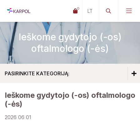
0
Ieškome gydytojo (-os)
oftalmologo (-ės)
PASIRINKITE KATEGORIJĄ:
Ieškome gydytojo (-os) oftalmologo
Darbo skelbimai gydytojams (-oms)
(-ės)
Darbo skelbimai medicinos specialistams
2026 06 01
Darbo skelbimai kitiems specialistams