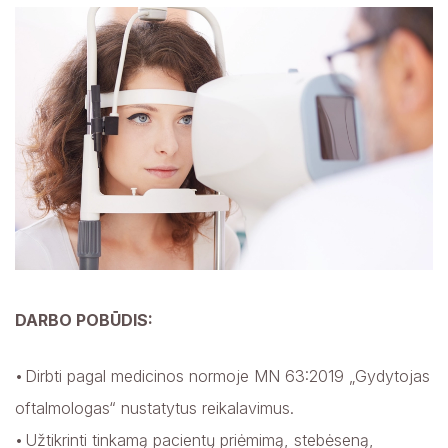
DARBO POBŪDIS:
Dirbti pagal medicinos normoje MN 63:2019 „Gydytojas
oftalmologas“ nustatytus reikalavimus.
Užtikrinti tinkamą pacientų priėmimą, stebėseną,