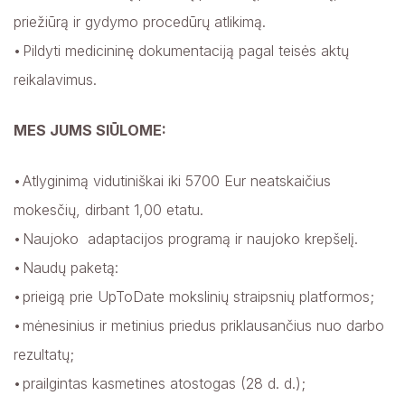
priežiūrą ir gydymo procedūrų atlikimą.
Pildyti medicininę dokumentaciją pagal teisės aktų
reikalavimus.
MES JUMS SIŪLOME:
Atlyginimą vidutiniškai iki 5700 Eur neatskaičius
mokesčių, dirbant 1,00 etatu.
Naujoko adaptacijos programą ir naujoko krepšelį.
Naudų paketą:
prieigą prie UpToDate mokslinių straipsnių platformos;
mėnesinius ir metinius priedus priklausančius nuo darbo
rezultatų;
prailgintas kasmetines atostogas (28 d. d.);