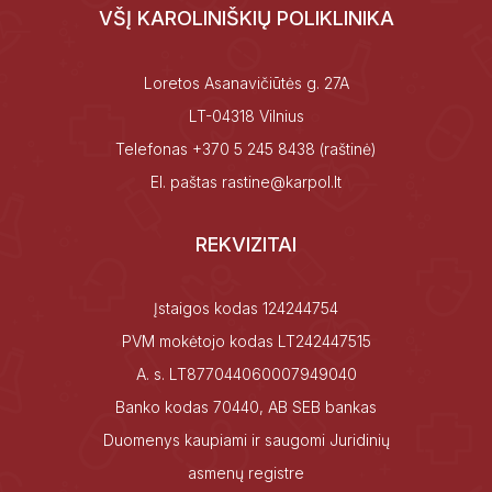
VŠĮ KAROLINIŠKIŲ POLIKLINIKA
Loretos Asanavičiūtės g. 27A
LT-04318 Vilnius
Telefonas
+370 5 245 8438
(raštinė)
El. paštas
rastine@karpol.lt
REKVIZITAI
Įstaigos kodas 124244754
PVM mokėtojo kodas LT242447515
A. s. LT877044060007949040
Banko kodas 70440, AB SEB bankas
Duomenys kaupiami ir saugomi Juridinių
asmenų registre