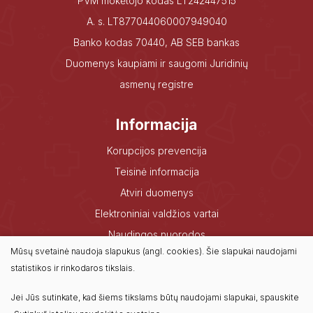
PVM mokėtojo kodas LT242447515
A. s. LT877044060007949040
Banko kodas 70440, AB SEB bankas
Duomenys kaupiami ir saugomi Juridinių
asmenų registre
Informacija
Korupcijos prevencija
Teisinė informacija
Atviri duomenys
Elektroniniai valdžios vartai
Naudingos nuorodos
Mūsų svetainė naudoja slapukus (angl. cookies). Šie slapukai naudojami
Dažniausiai užduodami klausimai
statistikos ir rinkodaros tikslais.
Konsultavimasis su visuomene
Jei Jūs sutinkate, kad šiems tikslams būtų naudojami slapukai, spauskite