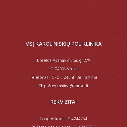
VŠĮ KAROLINIŠKIŲ POLIKLINIKA
Loretos Asanavičiūtės g. 27A
LT-04318 Vilnius
Telefonas
+370 5 245 8438
(raštinė)
El. paštas
rastine@karpol.lt
REKVIZITAI
Įstaigos kodas 124244754