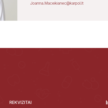
Joanna.Maceikianec@karpol.lt
REKVIZITAI