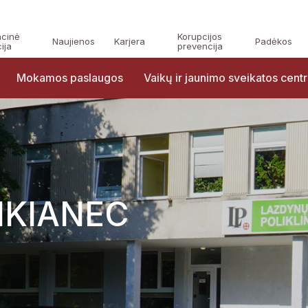
acinė
Korupcijos
Naujienos
Karjera
Padėkos
ija
prevencija
Mokamos paslaugos
Vaikų ir jaunimo sveikatos cent
IKIANEC