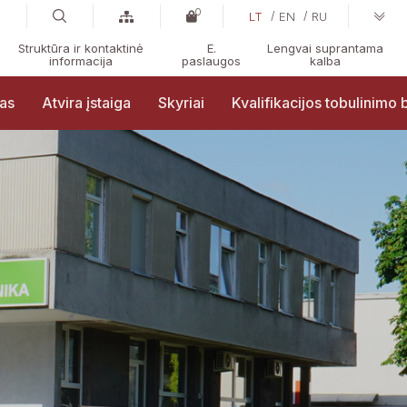
0
LT
EN
RU
Struktūra ir kontaktinė
E.
Lengvai suprantama
informacija
paslaugos
kalba
ras
Atvira įstaiga
Skyriai
Kvalifikacijos tobulinimo