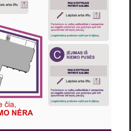
Kviečiame skiepytis nuo
erkinio encefalito!