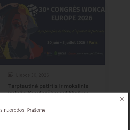
Liepos 30, 2026
Tarptautinė patirtis ir mokslinis
indėlis: Karoliniškių poliklinikos
gydytojos WONCA Europe 2026
kongrese
nės nuorodos. Prašome