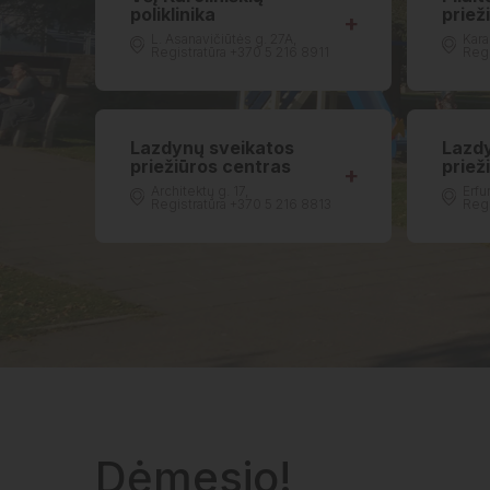
poliklinika
priež
L. Asanavičiūtės g. 27A,
Kara
Registratūra +370 5 216 8911
Regi
Lazdynų sveikatos
Lazd
priežiūros centras
priež
Architektų g. 17,
Erfur
Registratūra +370 5 216 8813
Regi
Dėmesio!