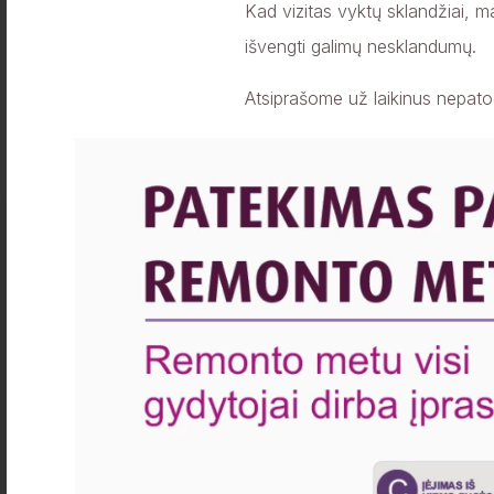
Kad vizitas vyktų sklandžiai, ma
+
Plačiau
išvengti galimų nesklandumų.
Atsiprašome už laikinus nepat
Specialistai pataria