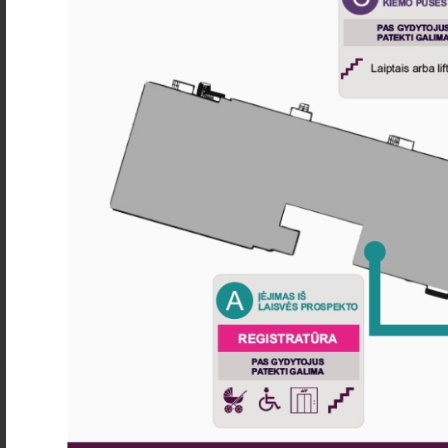
Vaikų infekcijų prevencija
ir racionalus antibiotikų
vartojimas: ką svarbu
žinoti tėvams?