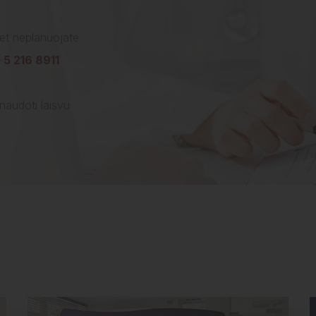
bet neplanuojate
 5 216 8911
naudoti laisvu