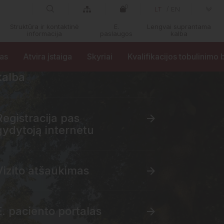
0
LT
EN
Struktūra ir kontaktinė
E.
Lengvai suprantama
informacija
paslaugos
kalba
ras
Atvira įstaiga
Skyriai
Kvalifikacijos tobulinimo
Lengvai suprantama
kalba
Registracija pas
gydytoją internetu
Vizito atšaukimas
E. paciento portalas