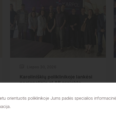
Liepos 30, 2026
Karoliniškių poliklinikoje lankėsi
nacionalinio eLAB projekto
komanda
tu orientuotis poliklinikoje Jums padės specialios informaci
acija.