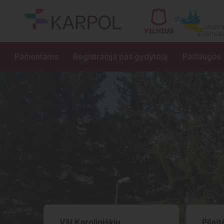
Administr
informac
Pacientams
Registracija pas gydytoją
Paslaugos
VšĮ Karoliniškių
Pilai