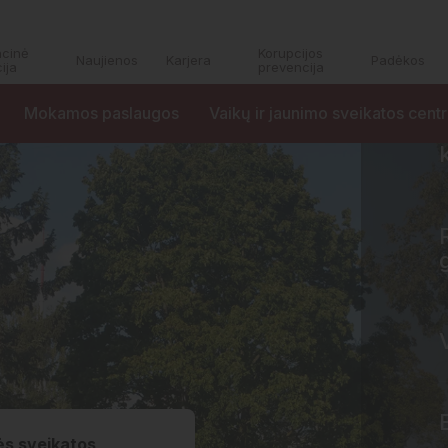
acinė
Korupcijos
Naujienos
Karjera
Padėkos
ija
prevencija
Mokamos paslaugos
Vaikų ir jaunimo sveikatos cent
tės sveikatos