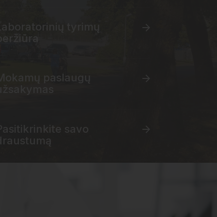
Laboratorinių tyrimų
peržiūra
Mokamų paslaugų
užsakymas
Pasitikrinkite savo
draustumą