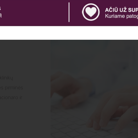
klinikų
es pirminės
acionaro ir