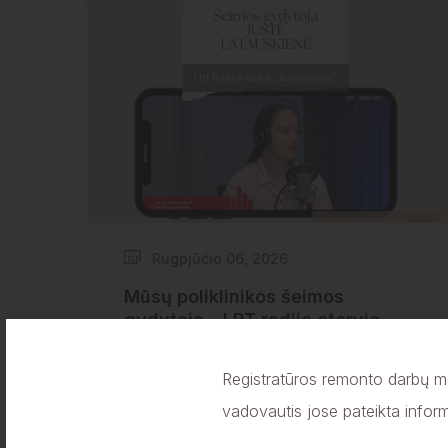
Rugpjūčio 06, 2026
Mūsų poliklinikos šeimos
gydytoja – LRT radijo eteryje
Registratūros remonto darbų me
vadovautis jose pateikta inform