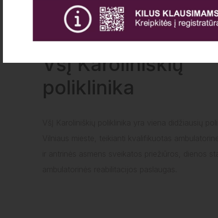
Apie mus
VšĮ Karoliniškių
poliklinika
VšĮ Karoliniškių poliklinika yra viena didžiausių poli
Vilniaus mieste, teikianti kvalifikuotas ambulatorin
ir antrinės asmens sveikatos priežiūros, dienos st
ambulatorinės reabilitacijos paslaugas.