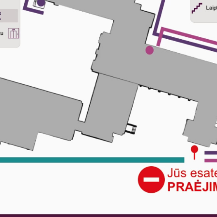
Kviečiame pasirūpinti
vaikų sveikata jau dabar!