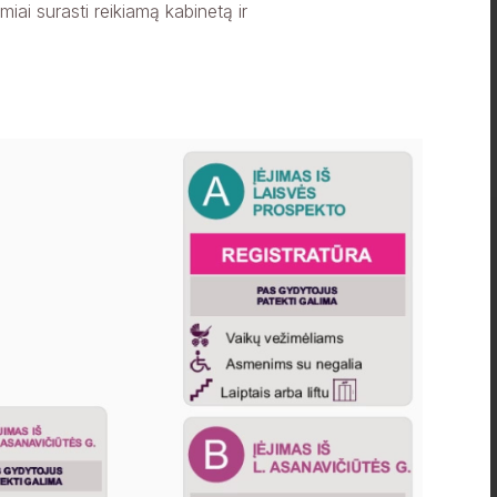
iai surasti reikiamą kabinetą ir
+
Plačiau
VISI PATARIMAI