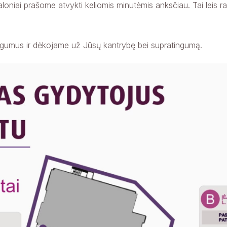
loniai prašome atvykti keliomis minutėmis anksčiau. Tai leis ram
+
Plačiau
ogumus ir dėkojame už Jūsų kantrybę bei supratingumą.