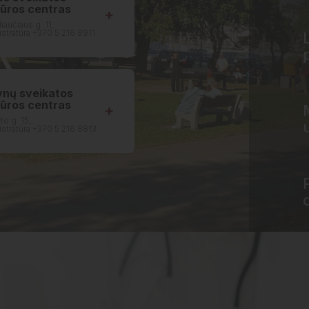
iūros centras
liaučiaus g. 11,
stratūra +370 5 216 8911
ynų sveikatos
iūros centras
to g. 15,
stratūra +370 5 216 8813