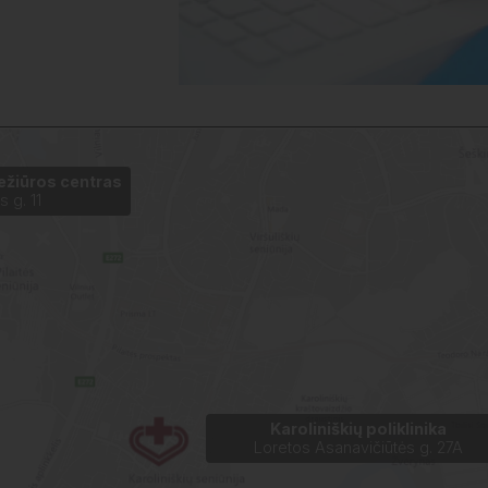
iežiūros centras
s g. 11
Karoliniškių poliklinika
Loretos Asanavičiūtės g. 27A